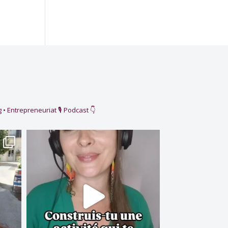
 • Entrepreneuriat
🎙️ Podcast 👇