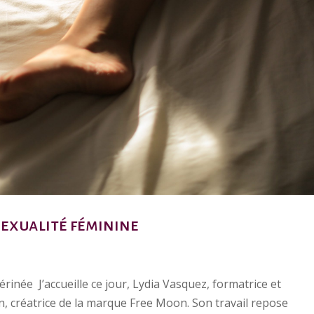
 sexualité féminine
érinée J’accueille ce jour, Lydia Vasquez, formatrice et
in, créatrice de la marque Free Moon. Son travail repose