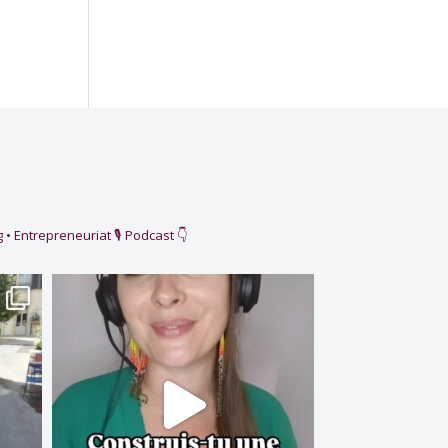
 • Entrepreneuriat
🎙️ Podcast 👇