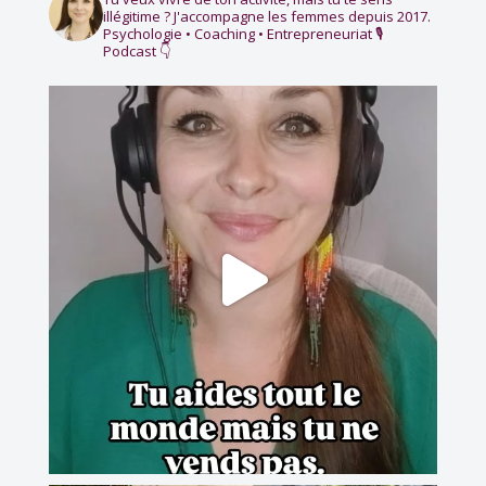
illégitime ?
J'accompagne les femmes depuis 2017.
Psychologie • Coaching • Entrepreneuriat
🎙️
Podcast 👇