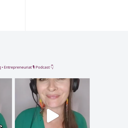
 • Entrepreneuriat
🎙️ Podcast 👇