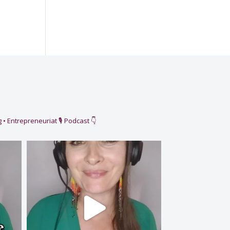
 • Entrepreneuriat
🎙️ Podcast 👇