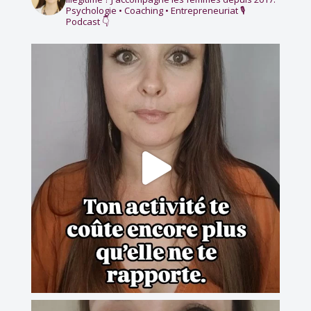
Psychologie • Coaching • Entrepreneuriat
🎙️
Podcast 👇