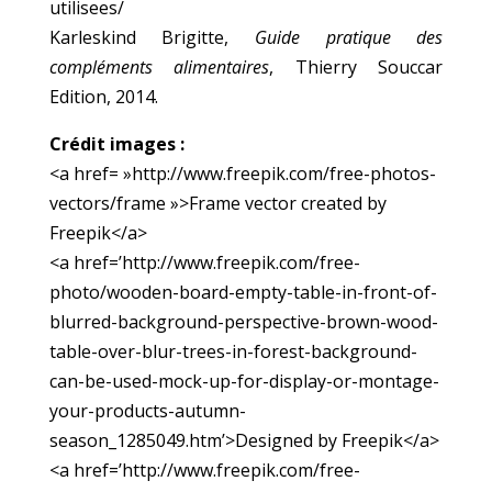
utilisees/
Karleskind Brigitte,
Guide pratique des
compléments alimentaires
, Thierry Souccar
Edition, 2014.
Crédit images :
<a href= »http://www.freepik.com/free-photos-
vectors/frame »>Frame vector created by
Freepik</a>
<a href=’http://www.freepik.com/free-
photo/wooden-board-empty-table-in-front-of-
blurred-background-perspective-brown-wood-
table-over-blur-trees-in-forest-background-
can-be-used-mock-up-for-display-or-montage-
your-products-autumn-
season_1285049.htm’>Designed by Freepik</a>
<a href=’http://www.freepik.com/free-