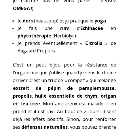
je n’arrête pas de vous parler : pensez
OMEGA
!) :
Je
dors
(beaucoup) et je pratique le
yoga
Je fais une cure d’
Echinacée
en
phytothérapie
(
Herbiolys
)
Je prends éventuellement «
Citrolis
» de
Aagaard Propolis
.
C’est un petit bijou pour la résistance de
l’organisme que j’utilise quand je sens le rhume
arriver. C’est un truc de « compét’ » qui mélange
extrait de pépin de pamplemousse,
propolis, huile essentielle de thym, origan
et tea tree
. Mon amoureux est malade, il en
prend et il est ravi. Au bout de 2 jours, il sent
déjà les effets positifs. Sinon, pour renforcer
ses
défenses naturelles
, vous pouvez prendre