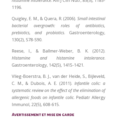
histamine intolerance
. Am J Clin Nutr, 85(5), 1185-
1196.
Quigley, E. M., & Quera, R. (2006).
Small intestinal
bacterial overgrowth: roles of antibiotics,
prebiotics, and probiotics
. Gastroenterology,
130(2), S78-S90.
Reese, I., & Ballmer-Weber, B. K. (2012).
Histamine and histamine intolerance
.
Gastroenterology, 142(5), 1415-1421.
Vlieg-Boerstra, B. J., van der Heide, S., Bijleveld,
C. M., & Dubois, A. E. (2011).
Infantile colic: a
systematic review on the effect of the elimination of
allergenic foods on infantile colic
. Pediatr Allergy
Immunol, 22(5), 608-615.
Avertissement et mise en garde