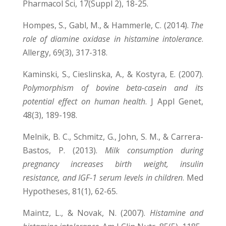
Pharmacol Sci, 17(Suppl 2), 18-25.
Hompes, S., Gabl, M., & Hammerle, C. (2014).
The
role of diamine oxidase in histamine intolerance
.
Allergy, 69(3), 317-318.
Kaminski, S., Cieslinska, A., & Kostyra, E. (2007).
Polymorphism of bovine beta-casein and its
potential effect on human health
. J Appl Genet,
48(3), 189-198.
Melnik, B. C., Schmitz, G., John, S. M., & Carrera-
Bastos, P. (2013).
Milk consumption during
pregnancy increases birth weight, insulin
resistance, and IGF-1 serum levels in children
. Med
Hypotheses, 81(1), 62-65.
Maintz, L., & Novak, N. (2007).
Histamine and