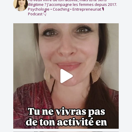
illégitime ?
J'accompagne les femmes depuis 2017.
Psychologie • Coaching • Entrepreneuriat
🎙️
Podcast 👇