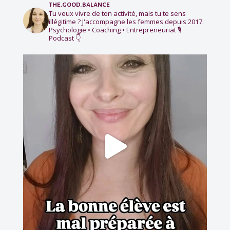
the.good.balance
Tu veux vivre de ton activité, mais tu te sens
illégitime ?
J'accompagne les femmes depuis 2017.
Psychologie • Coaching • Entrepreneuriat
🎙️
Podcast 👇