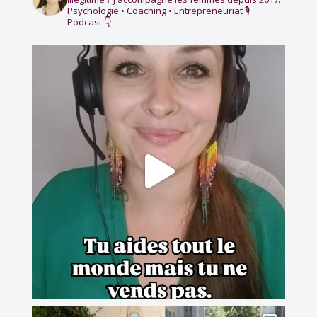
Psychologie • Coaching • Entrepreneuriat
🎙️
Podcast 👇