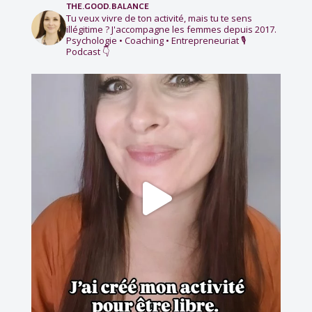
the.good.balance
Tu veux vivre de ton activité, mais tu te sens
illégitime ?
J'accompagne les femmes depuis 2017.
Psychologie • Coaching • Entrepreneuriat
🎙️
Podcast 👇