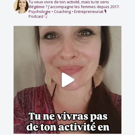
Tu veux vivre de ton activité, mais tu te sens
illégitime ?
J'accompagne les femmes depuis 2017.
Psychologie • Coaching • Entrepreneuriat
🎙️
Podcast 👇