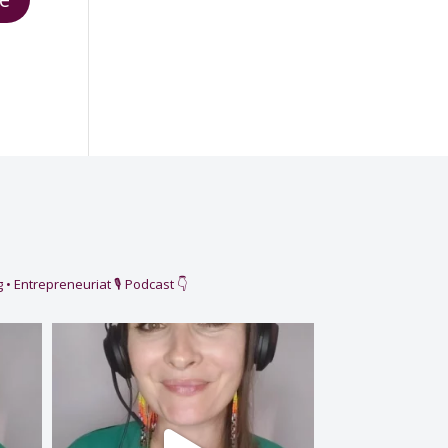
 • Entrepreneuriat
🎙️ Podcast 👇