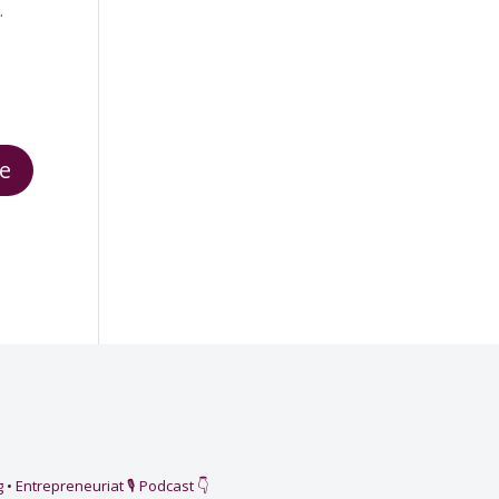
.
 • Entrepreneuriat
🎙️ Podcast 👇