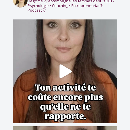
illégitime ?
J'accompagne les femmes depuis 2017.
Psychologie • Coaching • Entrepreneuriat
🎙️
Podcast 👇