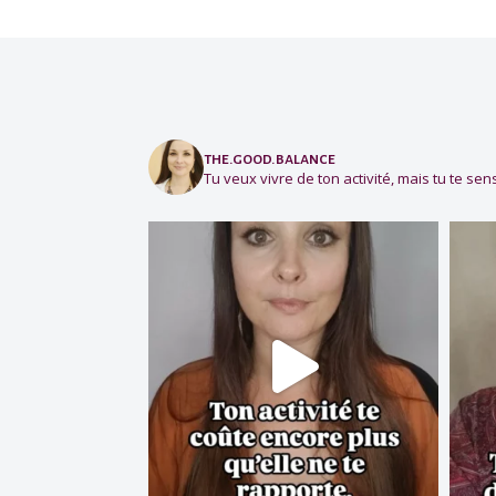
the.good.balance
Tu veux vivre de ton activité, mais tu te sens