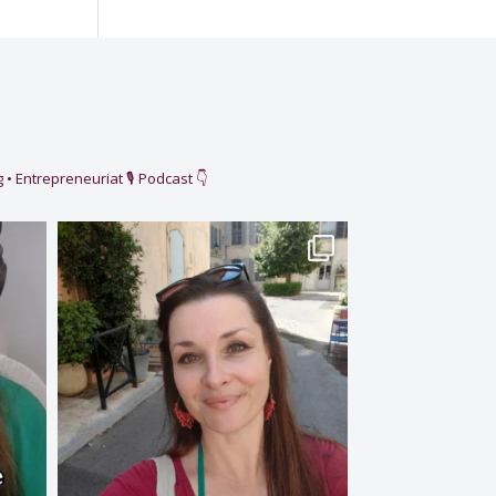
 • Entrepreneuriat
🎙️ Podcast 👇