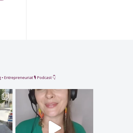
 • Entrepreneuriat
🎙️ Podcast 👇