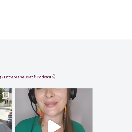
 • Entrepreneuriat
🎙️ Podcast 👇