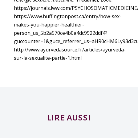
https://journals.lww.com/PSYCHOSOMATICMEDICIN
https://www.huffingtonpost.ca/entry/how-sex-
makes-you-happier-healthier-
person_us_5b2a570ce4b0a4dc9922ddf4?
guccounter=1&guce_referrer_us=aHR0cHM6Ly93d3
http://www.ayurvedasource.fr/articles/ayurveda-
sur-la-sexualite-partie-1.html
lire aussi