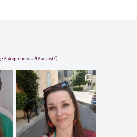
 • Entrepreneuriat
🎙️ Podcast 👇