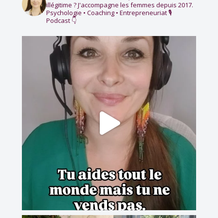
illégitime ?
J'accompagne les femmes depuis 2017.
Psychologie • Coaching • Entrepreneuriat
🎙️
Podcast 👇