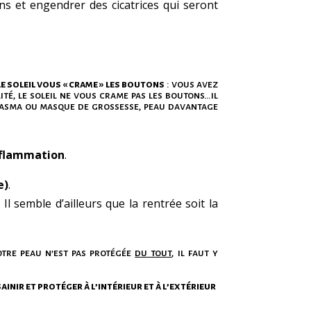
 et engendrer des cicatrices qui seront
e soleil vous « crame » les boutons
: vous avez
ité, le soleil ne vous crame pas les boutons…il
elasma ou masque de grossesse, peau davantage
flammation
.
e)
.
l semble d’ailleurs que la rentrée soit la
otre peau n’est pas protégée
du tout
, il faut y
sainir et protéger à l’intérieur et à l’extérieur