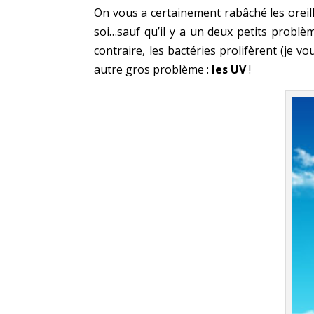
On vous a certainement rabâché les oreille
soi…sauf qu’il y a un deux petits problème
contraire, les bactéries prolifèrent (je v
autre gros problème :
les UV
!