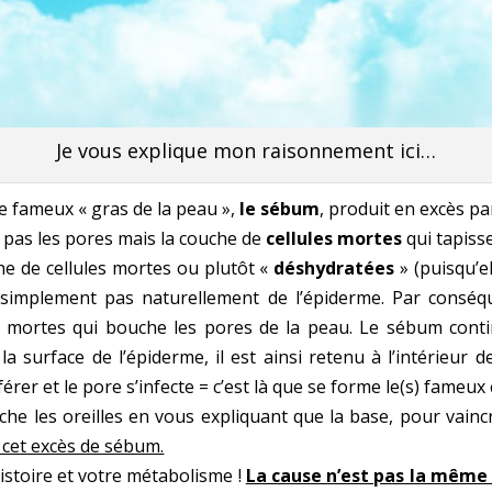
Je vous explique mon raisonnement ici…
e fameux « gras de la peau »,
le sébum
, produit en excès pa
t pas les pores mais la couche de
cellules mortes
qui tapiss
he de cellules mortes ou plutôt «
déshydratées
» (puisqu’e
simplement pas naturellement de l’épiderme. Par conséqu
 mortes qui bouche les pores de la peau. Le sébum conti
la surface de l’épiderme, il est ainsi retenu à l’intérieur
férer et le pore s’infecte = c’est là que se forme le(s) fame
âche les oreilles en vous expliquant que la base, pour vainc
 cet excès de sébum.
histoire et votre métabolisme !
La cause n’est pas la même