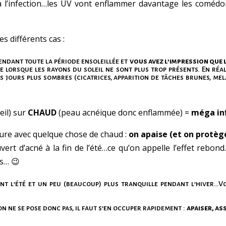
l’infection…les UV vont enflammer davantage les comédons
s différents cas :
endant toute la période ensoleillée et
vous avez l’impression que l
e lorsque les rayons du soleil ne sont plus trop présents. En réal
s jours plus sombres (cicatrices, apparition de tâches brunes, m
eil) sur
CHAUD
(peau acnéique donc enflammée) =
méga in
ure avec quelque chose de chaud :
on apaise (et on protèg
t d’acné à la fin de l’été…ce qu’on appelle l’effet rebond. I
os… 😉
t l’été et un peu (beaucoup) plus tranquille pendant l’hiver…V
on ne se pose donc pas, il faut s’en occuper rapidement :
apaiser, as