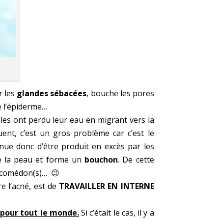
r les
glandes sébacées
, bouche les pores
e l’épiderme…
lles ont perdu leur eau en migrant vers la
ent, c’est un gros problème car c’est le
nue donc d’être produit en excès par les
 de la peau et forme un
bouchon
. De cette
ux comédon(s)… 😉
re l’acné, est de
TRAVAILLER EN INTERNE
 pour tout le monde.
Si c’était le cas, il y a