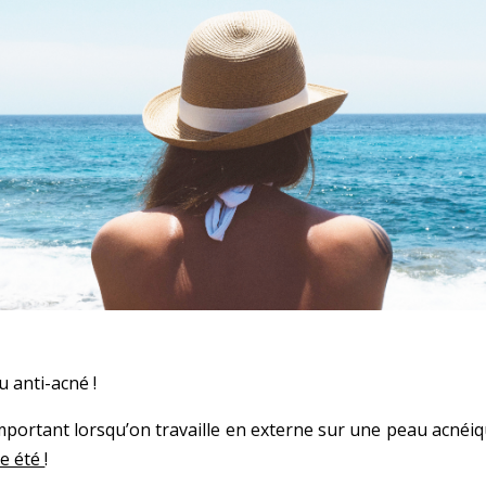
 anti-acné !
mportant lorsqu’on travaille en externe sur une peau acnéiqu
me été
!