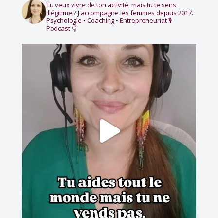
Tu veux vivre de ton activité, mais tu te sens
illégitime ?
J'accompagne les femmes depuis 2017.
Psychologie • Coaching • Entrepreneuriat
🎙️
Podcast 👇