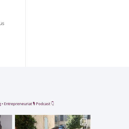
ous
 • Entrepreneuriat
🎙️ Podcast 👇