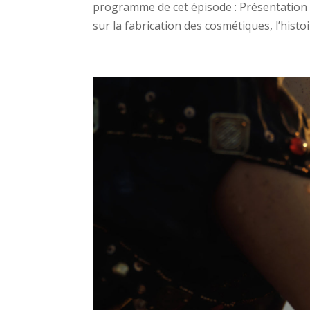
programme de cet épisode : Présentation 
sur la fabrication des cosmétiques, l’histoir