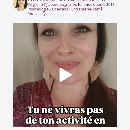
illégitime ?
J'accompagne les femmes depuis 2017.
Psychologie • Coaching • Entrepreneuriat
🎙️
Podcast 👇