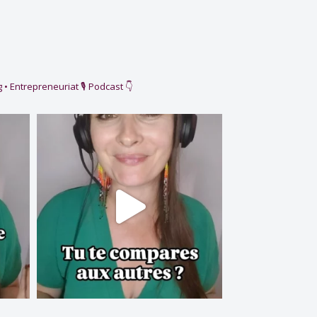
 • Entrepreneuriat
🎙️ Podcast 👇