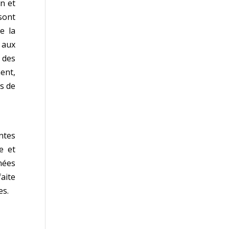
n et
sont
e la
 aux
 des
ent,
s de
ntes
e et
nées
faite
es.