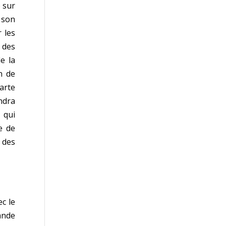
 sur
 son
 les
 des
e la
n de
arte
ndra
 qui
e de
 des
ec le
ande