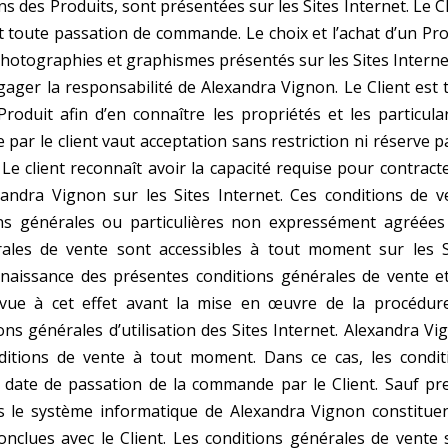
ions des Produits, sont présentées sur les Sites Internet. Le
C
t toute passation de commande. Le choix et
l’achat d’un Pr
hotographies et graphismes présentés sur les Sites Interne
gager la responsabilité de Alexandra Vignon.
Le Client est
Produit afin d’en connaître les
propriétés et les particula
par le client vaut acceptation sans restriction ni réserve p
 Le client reconnaît avoir la capacité requise pour
contracte
xandra Vignon sur les Sites Internet. Ces
conditions de v
ns générales ou particulières non
expressément agréées
rales de vente sont
accessibles à tout moment sur les S
onnaissance des
présentes conditions générales de vente et
évue à cet
effet avant la mise en œuvre de la procédur
ions
générales d’utilisation des Sites Internet.
Alexandra Vi
onditions de vente à tout moment. Dans
ce cas, les condit
a date de passation de la
commande par le Client. Sauf pr
ns le système
informatique de Alexandra Vignon constituen
onclues avec le Client. Les conditions générales de vente 