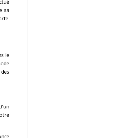
ctué
e sa
arte.
ns le
mode
 des
d’un
votre
once