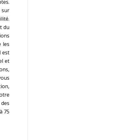
tes.
 sur
lité.
t du
ions
 les
l est
l et
ions,
vous
tion,
notre
 des
à 75