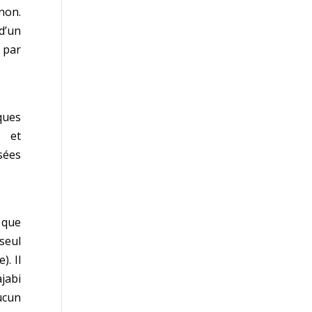
non.
d’un
 par
ques
r et
sées
 que
seul
). Il
jabi
ucun