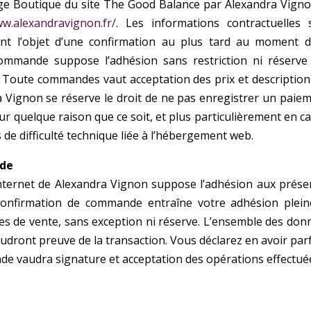
e Boutique du site The Good Balance par Alexandra
Vigno
ww.alexandravignon.fr/
. Les informations contractuelles 
nt l’objet
d’une confirmation au plus tard au moment d
ommande suppose l’adhésion sans restriction ni réserve
 Toute commandes vaut acceptation des prix et description
a Vignon se réserve le droit de ne pas enregistrer un
paiem
 quelque raison que ce soit, et plus
particulièrement en ca
de difficulté technique
liée à l’hébergement web.
nde
nternet de Alexandra Vignon suppose l’adhésion aux
prése
 confirmation de commande entraîne votre
adhésion plein
es de vente, sans exception ni
réserve.
L’ensemble des don
audront preuve de la
transaction. Vous déclarez en avoir par
nde
vaudra signature et acceptation des opérations effectué