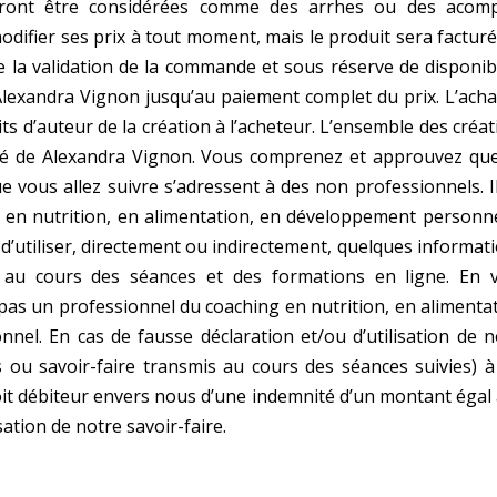
ront être considérées comme des arrhes ou des acomp
odifier ses prix à tout moment, mais le produit sera
facturé
e la validation de la commande et sous
réserve de disponibi
Alexandra Vignon jusqu’au paiement complet du prix.
L’acha
ts d’auteur de la création à l’acheteur.
L’ensemble des créat
été de Alexandra Vignon.
Vous comprenez et approuvez que
e vous allez
suivre s’adressent à des non professionnels. I
g en
nutrition, en alimentation, en développement personne
d’utiliser, directement ou indirectement, quelques informat
s au cours des séances et des formations en ligne.
En 
s pas un professionnel du coaching en
nutrition, en alimenta
nnel. En cas de fausse
déclaration et/ou d’utilisation de 
s ou savoir-
faire transmis au cours des séances suivies) à
oit
débiteur envers nous d’une indemnité d’un montant égal 
isation de notre savoir-faire.