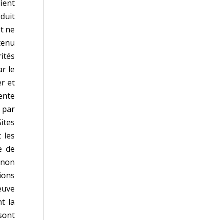
lient
oduit
t ne
 tenu
rités
ar le
r et
ente
 par
ites
 les
e de
gnon
ions
euve
t la
sont