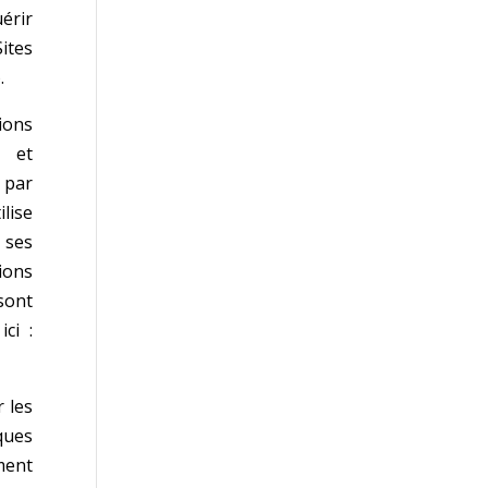
érir
ites
.
ions
r et
 par
lise
 ses
ions
sont
ci :
 les
ques
ment