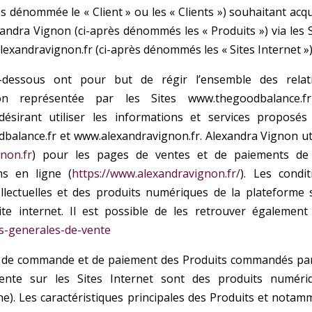
s dénommée le « Client » ou les « Clients ») souhaitant acqu
andra Vignon (ci-après dénommés les « Produits ») via les S
lexandravignon.fr (ci-après
dénommés les « Sites Internet »)
-dessous ont pour but de régir l’ensemble des relat
non représentée par les Sites www.thegoodbalance.f
 désirant utiliser les informations et services proposés
alance.fr et www.alexandravignon.fr. Alexandra Vignon uti
non.fr
) pour les pages de ventes et de paiements de
s en ligne (
https://www.alexandravignon.fr/
). Les condit
llectuelles et des produits numériques de la plateforme 
 internet. Il est possible de les retrouver également i
ns-generales-de-vente
ns de commande et de paiement des Produits
commandés par
vente sur les Sites Internet sont des
produits numéri
e). Les caractéristiques principales des Produits et notam