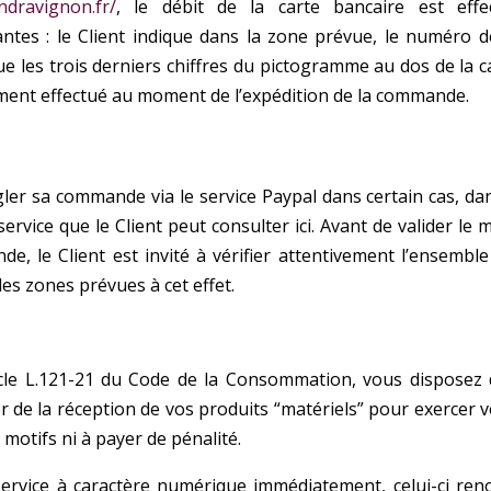
ndravignon.fr/
, le débit de la carte bancaire est effe
antes :
le Client indique dans la zone prévue, le numéro d
ue les trois derniers chiffres du pictogramme au dos de la c
ement effectué au moment de l’expédition de la
commande.
égler sa commande via le service Paypal dans certain cas, da
service que le Client peut consulter ici.
Avant de valider le 
e, le Client est invité à
vérifier attentivement l’ensemble
 les zones
prévues à cet effet.
icle L.121-21 du Code de la Consommation, vous disposez 
er de la réception de vos produits “matériels” pour exercer 
e motifs ni à payer de pénalité.
service à caractère numérique immédiatement, celui-ci ren