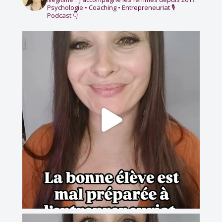
Psychologie • Coaching • Entrepreneuriat
🎙️
Podcast 👇