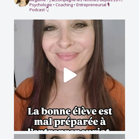
Psychologie • Coaching • Entrepreneuriat
🎙️
Podcast 👇